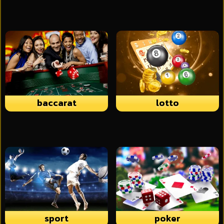
baccarat
lotto
sport
poker